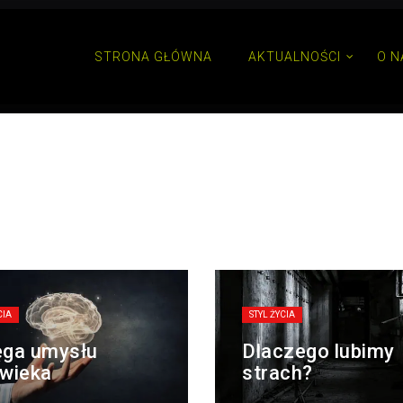
STRONA GŁÓWNA
AKTUALNOŚCI
O N
CIA
STYL ŻYCIA
ęga umysłu
Dlaczego lubimy
wieka
strach?