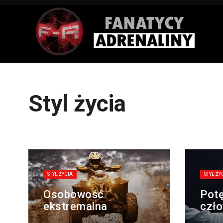
Styl życia
STYL ŻYCIA
STYL ŻY
Osobowość
Pot
ekstremalna
czło