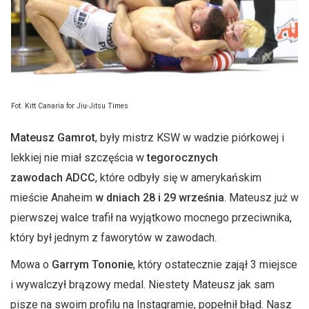
Fot. Kitt Canaria for Jiu-Jitsu Times
Mateusz
Gamrot
, były mistrz
KSW
w wadzie piórkowej i
lekkiej nie miał szczęścia w
tegorocznych
zawodach
ADCC
, które odbyły się w amerykańskim
mieście Anaheim
w dniach 28 i 29 września
. Mateusz już w
pierwszej walce trafił na wyjątkowo mocnego przeciwnika,
który był jednym z faworytów w zawodach.
Mowa o
Garrym
Tononie
, który ostatecznie zajął 3 miejsce
i wywalczył brązowy medal. Niestety Mateusz jak sam
pisze na swoim profilu na Instagramie, popełnił błąd. Nasz