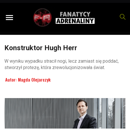
Konstruktor Hugh Herr
W wyniku wypadku stracił nogi, lecz zamiast się poddać,
stworzył protezę, która zrewolucjonizowała świat.
Autor:
Magda Olejarczyk